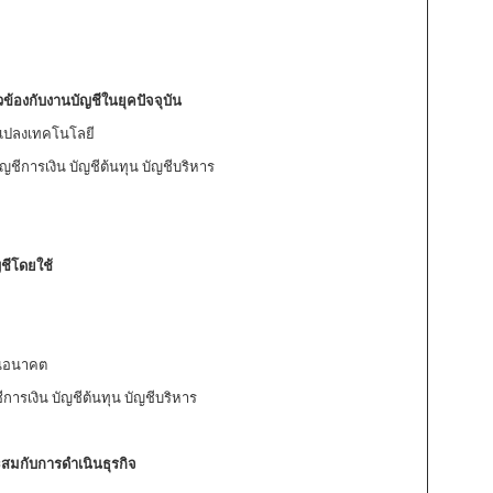
ยวข้องกับงานบัญชีในยุคปัจจุบัน
นแปลงเทคโนโลยี
ัญชีการเงิน บัญชีต้นทุน บัญชีบริหาร
ชีโดยใช้
น
จในอนาคต
การเงิน บัญชีต้นทุน บัญชีบริหาร
ะสมกับการดำเนินธุรกิจ