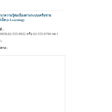
าความรู้ต่อเนื่องผ่านระบบเครือข่าย
์เน็ต (e-Learning)
์ :
-0930,02-555-0932 หรือ 02-555-0700 กด 1
 :
ทาง :