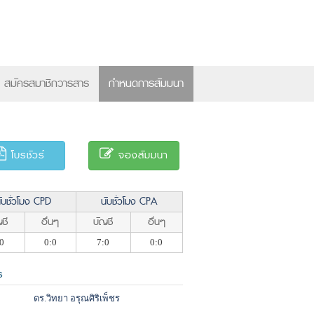
×
สมัครสมาชิกวารสาร
กำหนดการสัมมนา
โบรชัวร์
จองสัมมนา
ับชั่วโมง CPD
นับชั่วโมง CPA
ชี
อื่นๆ
บัญชี
อื่นๆ
0
0:0
7:0
0:0
ร
ดร.วิทยา อรุณศิริเพ็ชร