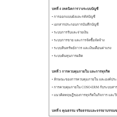
บทที่ 4 เทคนิคการวางระบบบัญชี
• การออกแบบผังและรหัสบัญชี
• เอกสารประกอบการบันทึกบัญชี
• ระบบการรับและจ่ายเงิน
• ระบบการขาย และการจัดซื้อจัดจ้าง
• ระบบสินทรัพย์ถาวร และเงินเดือนค่าแรง
• ระบบต้นทุนการผลิต
บทที่ 5 การควบคุมภายใน และการทุจริต
• ลักษณะของการควบคุมภายใน และองค์ปร
• การควบคุมภายใน COSO-ERM กับระบบสา
• แนวคิดทฤษฎีของการทุจริตในกิจการ และวิ
บทที่ 6 คุณธรรม จริยธรรมและจรรยาบรรณขอ