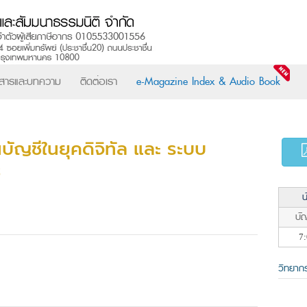
วสารและบทความ
ติดต่อเรา
e-Magazine Index & Audio Book
ัญชีในยุคดิจิทัล และ ระบบ
ี
น
บัญ
7:
วิทยาก