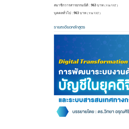
สมาชิกวารสารธรรมนิติ :
963
บาท
( รวม VAT )
บุคคลทั่วไป :
963
บาท
( รวม VAT )
รายละเอียดหลักสูตร