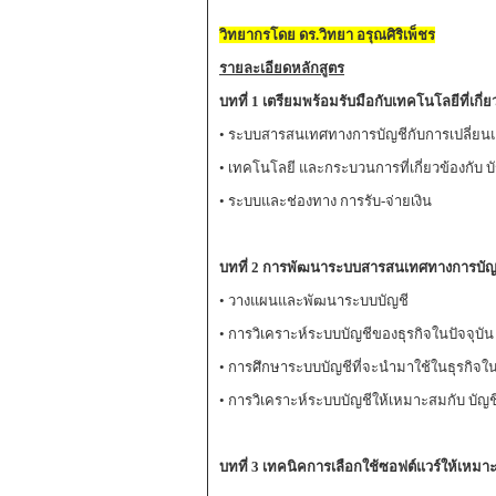
วิทยากรโดย
ดร.วิทยา อรุณศิริเพ็ชร
รายละเอียดหลักสูตร
บทที่ 1 เตรียมพร้อมรับมือกับเทคโนโลยีที่เกี่
• ระบบสารสนเทศทางการบัญชีกับการเปลี่ย
• เทคโนโลยี และกระบวนการที่เกี่ยวข้องกับ บ
• ระบบและช่องทาง การรับ-จ่ายเงิน
บทที่ 2 การพัฒนาระบบสารสนเทศทางการบัญ
• วางแผนและพัฒนาระบบบัญชี
• การวิเคราะห์ระบบบัญชีของธุรกิจในปัจจุบั
• การศึกษาระบบบัญชีที่จะนำมาใช้ในธุรกิ
• การวิเคราะห์ระบบบัญชีให้เหมาะสมกับ บัญชี
บทที่ 3 เทคนิคการเลือกใช้ซอฟต์แวร์ให้เหมา