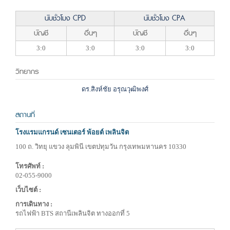
นับชั่วโมง CPD
นับชั่วโมง CPA
บัญชี
อื่นๆ
บัญชี
อื่นๆ
3:0
3:0
3:0
3:0
วิทยากร
ดร.สิงห์ชัย อรุณวุฒิพงศ์
สถานที่
โรงแรมแกรนด์ เซนเตอร์ พ้อยต์ เพลินจิต
100 ถ. วิทยุ แขวง ลุมพินี เขตปทุมวัน กรุงเทพมหานคร 10330
โทรศัพท์ :
02-055-9000
เว็บไซต์ :
การเดินทาง :
รถไฟฟ้า BTS สถานีเพลินจิต ทางออกที่ 5