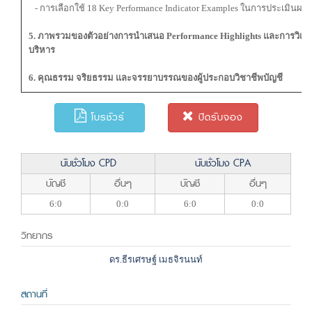
- การเลือกใช้ 18 Key Performance Indicator Examples ในการประเมินผล
5. ภาพรวมของตัวอย่างการนำเสนอ Performance Highlights และการวิเคร
บริหาร
6. คุณธรรม จริยธรรม และจรรยาบรรณของผู้ประกอบวิชาชีพบัญชี
โบรชัวร์
ปิดรับจอง
นับชั่วโมง CPD
นับชั่วโมง CPA
บัญชี
อื่นๆ
บัญชี
อื่นๆ
6:0
0:0
6:0
0:0
วิทยากร
ดร.ธีรเศรษฐ์ เมธจิรนนท์
สถานที่