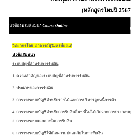
(หลักสูตรใหม่ปี 2567)
ผู
หัวข้ออบรมสัมมนา
Course Outline
ผู้
วิทยากรโดย อาจารย์สุวิมล เที่ยงแท้
หัวข้อสัมมนา
ระบบบัญชีสำหรับการรับเงิน
1. ความสำคัญของระบบบัญชีสำหรับการรับเงิน
2. ประเภทของการรับเงิน
3. การวางระบบบัญชีสำหรับรายได้และการบริหารลูกหนี้การค้า
4. การวางระบบบัญชีสำหรับการ
รับเงินอื่นๆ ที่ไม่ได้เกิดจากการประกอบธุร
5. การวางระบบเอกสารในการรับเงิน
6. การวางระบบบัญชีให้เกิดความปลอดภัยในการรับเงิน