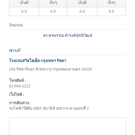
บัญชี
อื่นๆ
บัญชี
อื่นๆ
6:0
0:0
6:0
0:0
วิทยากร
ดร.พรพรรณ ดำรงค์สุขนิวัฒน์
สถานที่
โรงแรมสวิสโฮเต็ล กรุงเทพฯ รัชดา
204 รัชดาภิเษก ห้วยขวาง กรุงเทพมหานคร 10320
โทรศัพท์ :
02-694-2222
เว็บไซต์ :
การเดินทาง :
รถไฟฟ้าใต้ดิน MRT สถานีห้วยขวาง ทางออกที่ 2