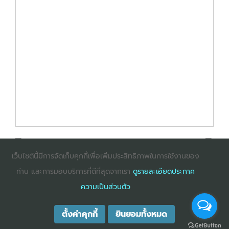
เว็บไซต์นี้มีการจัดเก็บคุกกี้เพื่อเพิ่มประสิทธิภาพในการใช้งานของ
ท่าน และการมอบบริการที่ดีที่สุดจากเรา
ดูรายละเอียดประกาศ
: InternetExplorer เวอร์ชั่น 10 ขึ้นไป
: Firefox เวอร์ชั่น
ความเป็นส่วนตัว
53 ขึ้นไป
: Chrome เวอร์ชั่น 58 ขึ้นไป
ตั้งค่าคุกกี้
ยินยอมทั้งหมด
COPYRIGHT ©2025
DHARMNITI SEMINAR AND TRAINING CO., LTD
ALL
RIGHTS RESERVED. E-COMMERCIAL REGISTRATION 0105529026680