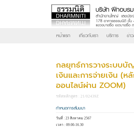
หน้าแรก
เกี่ยวกับเรา
บริการ
ข่า
กลยุทธ์การวางระบบบัญ
เงินและการจ่ายเงิน (หล
ออนไลน์ผ่าน ZOOM)
รหัสหลักสูตร : 21/02439Z
กำหนดการสัมมนา
วันที่ : 23 สิงหาคม 2567
เวลา : 09.00-16.30