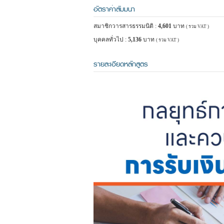
อัตราค่าสัมมนา
สมาชิกวารสารธรรมนิติ :
4,601
บาท
( รวม VAT )
บุคคลทั่วไป :
5,136
บาท
( รวม VAT )
รายละเอียดหลักสูตร