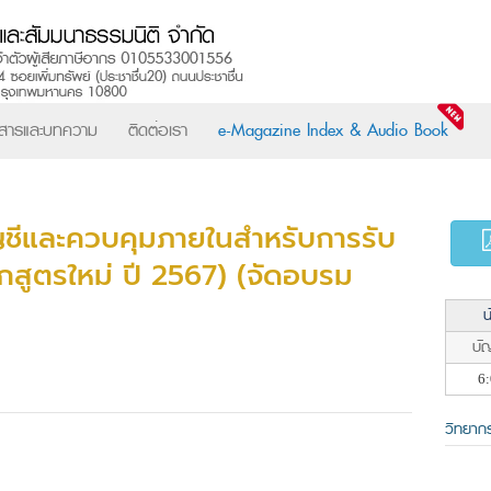
วสารและบทความ
ติดต่อเรา
e-Magazine Index & Audio Book
ชีและควบคุมภายในสำหรับการรับ
ักสูตรใหม่ ปี 2567) (จัดอบรม
น
บัญ
6:
วิทยาก