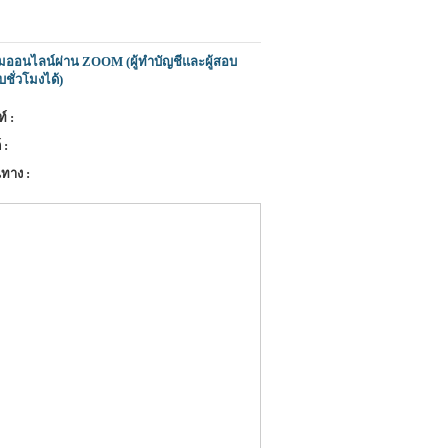
มออนไลน์ผ่าน ZOOM (ผู้ทำบัญชีและผู้สอบ
บชั่วโมงได้)
์ :
 :
ทาง :