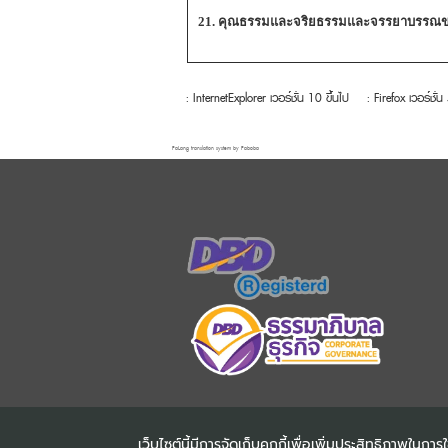
21. คุณธรรมและจริยธรรมและจรรยาบรรณของ
: InternetExplorer เวอร์ชั่น 10 ขึ้นไป
: Firefox เวอร์ชั่น
FaLang translation system by Faboba
เว็บไซต์นี้มีการจัดเก็บคุกกี้เพื่อเพิ่มประสิทธิภาพใน