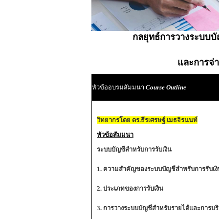
กลยุทธ์การวางระบบบั
และการจ่า
หัวข้ออบรมสัมมนา
Course Outline
วิทยากรโดย ดร.ธีรเศรษฐ์ เมธจิรนนท์
หัวข้อสัมมนา
ระบบบัญชีสำหรับการรับเงิน
1. ความสำคัญของระบบบัญชีสำหรับการรับเงิ
2. ประเภทของการรับเงิน
3. การวางระบบบัญชีสำหรับรายได้และการบริ