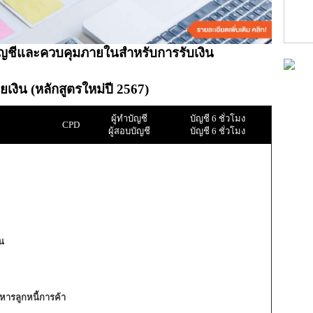
ญชีและควบคุมภายในสำหรับการรับเงิน
ยเงิน
(หลักสูตรใหม่ปี 2567)
ผู้ทำบัญชี
บัญชี 6 ชั่วโมง
CPD
ผู้สอบบัญชี
บัญชี 6 ชั่วโมง
น
หารลูกหนี้การค้า