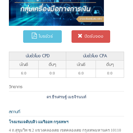
โบรชัวร์
ปิดรับจอง
นับชั่วโมง CPD
นับชั่วโมง CPA
บัญชี
อื่นๆ
บัญชี
อื่นๆ
6:0
0:0
6:0
0:0
วิทยากร
ดร.ธีรเศรษฐ์ เมธจิรนนท์
สถานที่
โรงแรมเจดับบลิว แมริออท กรุงเทพฯ
4 ถ.สุขุมวิท ซ.2 แขวงคลองเตย เขตคลองเตย กรุงเทพมหานคร 10110