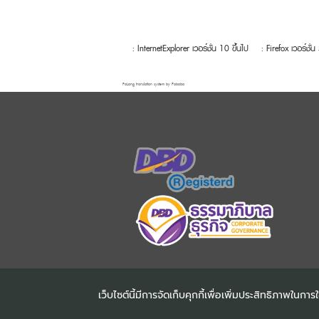
: InternetExplorer เวอร์ชั่น 10 ขึ้นไป
: Firefox เวอร์ชั่น
FaLang translation system by Faboba
เว็บไซต์นี้มีการจัดเก็บคุกกี้เพื่อเพิ่มประสิทธิภาพใน
COPYRIGHT ©2025
DHARMN