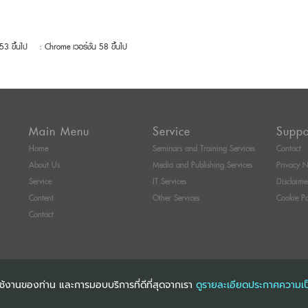
 53 ขึ้นไป
: Chrome เวอร์ชั่น 58 ขึ้นไป
Main Menu
Service
Suppo
Home
Seminars and Training Services
Contact
About Us
Media and Publishing Services
Privacy N
Service
IT Services
Disclaime
Content
Other Services
Cookie Po
Contact
การใช้งานของท่าน และการมอบบริการที่ดีที่สุดจากเรา
ดูรายละเอียดประกาศความเป
ITI SEMINAR AND TRAINING CO., LTD
ALL RIGHTS RESERVED. E-COMMERCIAL RE