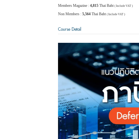
Members Magazine :
4,815
Thai Baht
( Include VAT )
Non Members :
5,564
Thai Baht
( Include VAT )
Course Detail