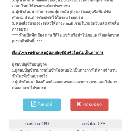
3. ผู้เข้าสัมมนาต้องตั้งชื่อบัญชี ZOOM เป็นชื่อ-นามสกุลจริงด้วย
ภาษาไทย ให้ตรงตามบัตรประชาชน
4. ผู้เข้าสัมมนาสามารถกดปุ่มยกมือ (Raise Hand)หรือพิมพ์ข้อ
คำถาม ผ่านทางช่องแชทได้ในระหว่างอบรม
5. หนังสือรับรองจะจัดส่งให้ทาง e-mail ภายในวันถัดไปหลังเสร็จสิ้น
การอบรม
*** ห้ามบันทึกเสียง ภาพ วีดีโอ แชร์ หรือนำไปเผยแพร่โดยเด็ดขาด
(สงวนลิขสิทธิ์) ***
เงื่อนไขการเข้าอบรมผู้สอบบัญชีนับชั่วโมงไม่เป็นทางการ
ผู้สอบบัญชีรับอนุญาต
1.ผู้สอบบัญชีสามารถนับชั่วโมงแบบไม่เป็นทางการได้ ตามจำนวน
ชั่วโมงที่เข้าอบรมจริง
2.ผู้เข้าสัมมนาต้องเปิดกล้องตลอดระยะเวลาการอบรม และไม่ควร
กดออกจากโปรแกรม
โบรชัวร์
ปิดรับจอง
นับชั่วโมง CPD
นับชั่วโมง CPA