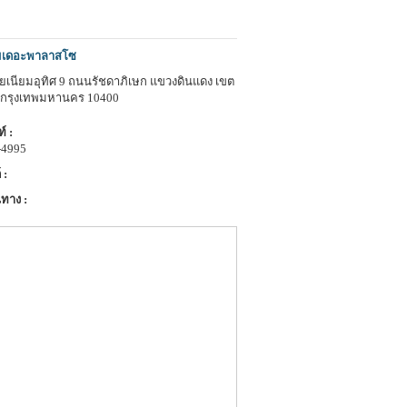
มเดอะพาลาสโซ
ยเนียมอุทิศ 9 ถนนรัชดาภิเษก แขวงดินแดง เขต
 กรุงเทพมหานคร 10400
์ :
-4995
 :
ทาง :