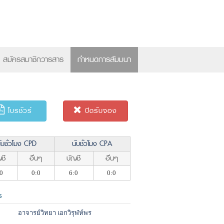
×
สมัครสมาชิกวารสาร
กำหนดการสัมมนา
โบรชัวร์
ปิดรับจอง
ับชั่วโมง CPD
นับชั่วโมง CPA
ชี
อื่นๆ
บัญชี
อื่นๆ
0
0:0
6:0
0:0
ร
อาจารย์วิทยา เอกวิรุฬห์พร