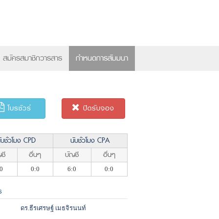
×
สมัครสมาชิกวารสาร
กำหนดการสัมมนา
โบรชัวร์
ปิดรับจอง
ับชั่วโมง CPD
นับชั่วโมง CPA
ชี
อื่นๆ
บัญชี
อื่นๆ
0
0:0
6:0
0:0
ร
ดร.ธีรเศรษฐ์ เมธจิรนนท์