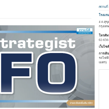
สถานที่
โรงแรม
4 ถ.สุ
กรุงเท
โทรศัพท
02-656
เว็บไซต์
การเดิน
รถไฟฟ้า
เมตร)