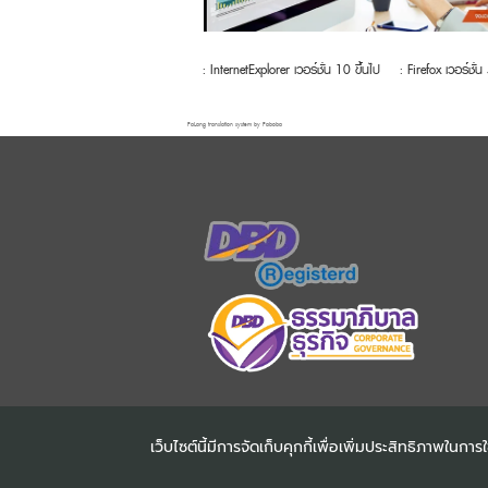
: InternetExplorer เวอร์ชั่น 10 ขึ้นไป
: Firefox เวอร์ชั่น
FaLang translation system by Faboba
เว็บไซต์นี้มีการจัดเก็บคุกกี้เพื่อเพิ่มประสิทธิภาพใน
COPYRIGHT ©2025
DHARMN