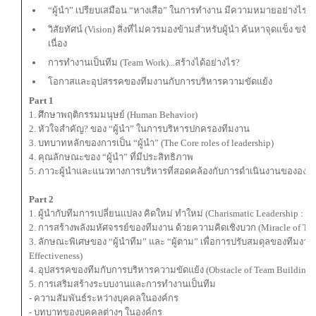
“ผู้นํา” เปรียบเสมือน “หางเสือ” ในการทำงาน มีความหมายอย่างไรต
วิสัยทัศน์ (Vision) สิ่งที่ไม่ควรมองข้ามสำหรับผู้นำ ค้นหาจุดแข็ง ขจั
เนื่อง
การทํางานเป็นทีม (Team Work)...สร้างได้อย่างไร?
โอกาสและอุปสรรคของทีมงานกับการบริหารความขัดแย้ง
Part 1
1. ศึกษาพฤติกรรมมนุษย์ (Human Behavior)
2. หัวใจสำคัญ? ของ “ผู้นำ” ในการบริหารปกครองทีมงาน
3. บทบาทหลักของการเป็น “ผู้นำ” (The Core roles of leadership)
4. คุณลักษณะของ “ผู้นำ” ที่มีประสิทธิภาพ
5. ภาวะผู้นำและแนวทางการบริหารที่สอดคล้องกับการดำเนินงานขององค์
Part 2
1. ผู้นำกับทีมการเปลี่ยนแปลง คิดใหม่ ทำใหม่ (Charismatic Leadership : N
2. การสร้างพลังมหัศจรรย์ของทีมงาน ด้วยความคิดเชิงบวก (Miracle of Tea
3. ลักษณะพิเศษของ “ผู้นำทีม” และ “ผู้ตาม” เพื่อการปรับสมดุลของทีมงาน 
Effectiveness)
4. อุปสรรคของทีมกับการบริหารความขัดแย้ง (Obstacle of Team Building 
5. การเสริมสร้างระบบงานและการทำงานเป็นทีม
- ความสัมพันธ์ระหว่างบุคคลในองค์กร
- บทบาทของบุคคลต่างๆ ในองค์กร