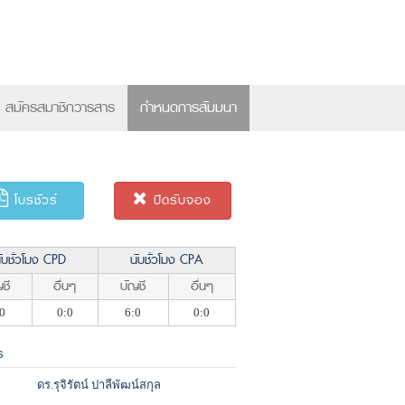
×
สมัครสมาชิกวารสาร
กำหนดการสัมมนา
โบรชัวร์
ปิดรับจอง
ับชั่วโมง CPD
นับชั่วโมง CPA
ชี
อื่นๆ
บัญชี
อื่นๆ
0
0:0
6:0
0:0
ร
ดร.รุจิรัตน์ ปาลีพัฒน์สกุล