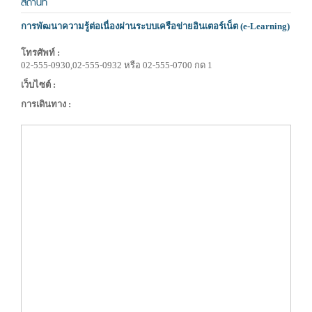
สถานที่
การพัฒนาความรู้ต่อเนื่องผ่านระบบเครือข่ายอินเตอร์เน็ต (e-Learning)
โทรศัพท์ :
02-555-0930,02-555-0932 หรือ 02-555-0700 กด 1
เว็บไซต์ :
การเดินทาง :