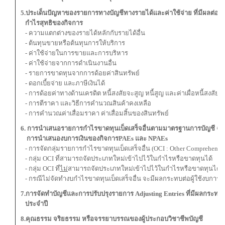
5.ประเด็น
ปัญหาของรายการ
ทางบัญชีทางรายได้และค่าใช้จ่าย ที่มีผลต่อ
ก
กำไรสุทธิ
ของกิจการ
- ความแตกต่างของรายได้หลักกับรายได้อื่น
- ต้นทุนขายหรือต้นทุนการให้บริการ
- ค่าใช้จ่ายในการขายและการบริหาร
- ค่าใช้จ่ายจากการดำเนินงานอื่น
- รายการขาดทุนจากการด้อยค่าสินทรัพย์
- ดอกเบี้ยจ่าย และภาษีเงินได้
- การด้อยค่าทางด้านเครดิต หนี้สงสัยจะสูญ หนี้สูญ และค่าเผื่อหนี้สงสัยจ
- การตีราคา และวิธีการคำนวณสินค้าคงเหลือ
- การคำนวณค่าเสื่อมราคา ค่าเสื่อมสิ้นของสินทรัพย์
6. การนำเสนอรายการกำไรขาดทุนเบ็ดเสร็จอื่นตามมาตรฐานการบัญชี ฉบั
การนำเสนองบการเงิน
ของกิจการ
PAEs
และ
NPAEs
- การจัดกลุ่มรายการกำไรขาดทุนเบ็ดเสร็จอื่น (OCI : Other Comprehensi
- กลุ่ม OCI ที่สามารถจัดประเภทใหม่เข้าไปไว้ในกำไรหรือขาดทุนได้
- กลุ่ม OCI ที่
ไม่
สามารถจัดประเภทใหม่เข้าไปไว้ในกำไรหรือขาดทุนได้
- กรณีไม่จัดทำงบกำไรขาดทุนเบ็ดเสร็จอื่น จะมีผลกระทบต่อผู้ใช้งบการเง
7.การจัดทำบัญชี
และ
การปรับปรุงรายการ
Adjusting Entries
ที่มีผลกระทบต
ประจำปี
8.คุณธรรม จริยธรรม หรือจรรยาบรรณของผู้ประกอบวิชาชีพบัญชี