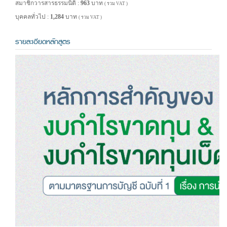
สมาชิกวารสารธรรมนิติ :
963
บาท
( รวม VAT )
บุคคลทั่วไป :
1,284
บาท
( รวม VAT )
รายละเอียดหลักสูตร