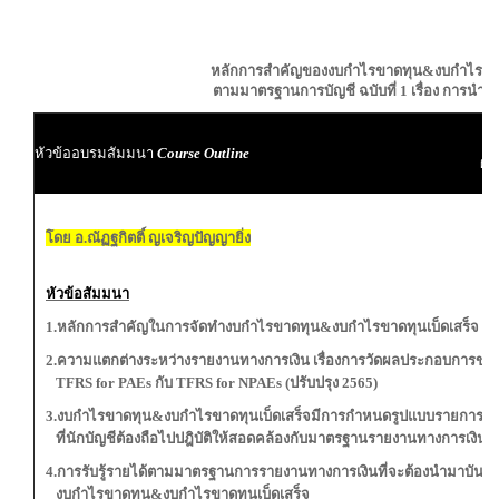
หลักการสำคัญของงบกำไรขาดทุน
&
งบกำไรขาด
ตามมาตรฐานการบัญชี ฉบับที่
1
เรื่อง การนำเ
ผู
หัวข้ออบรมสัมมนา
Course Outline
ผู้
โดย อ.ณัฏฐกิตติ์ ญเจริญปัญญายิ่ง
หัวข้อสัมมนา
1.หลักการสำคัญในการ
จัดทำงบกำไรขาดทุน&งบกำไรขาดทุนเบ็ดเสร็จ
2.ความแตกต่างระหว่างรายงานทางการเงิน เรื่องการวัดผลประกอบการขอ
TFRS for PAEs
กับ
TFRS for NPAEs
(ปรับปรุง
2565
)
3.งบกำไรขาดทุน
&
งบกำไรขาดทุนเบ็ดเสร็จ
มีการกำหนดรูปแบบรายการย่อท
ที่นักบัญชีต้องถือไปปฎิบัติให้สอดคล้องกับมาตรฐานรายงานทางการเงิน
4.การรับรู้รายได้ตามมาตรฐานการรายงานทางการเงินที่จะต้องนำมาบันทึก
งบกำไรขาดทุน
&
งบกำไรขาดทุนเบ็ดเสร็จ