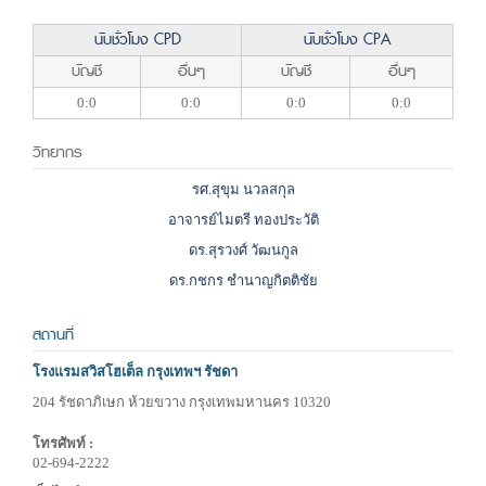
นับชั่วโมง CPD
นับชั่วโมง CPA
บัญชี
อื่นๆ
บัญชี
อื่นๆ
0:0
0:0
0:0
0:0
วิทยากร
รศ.สุขุม นวลสกุล
อาจารย์ไมตรี ทองประวัติ
ดร.สุรวงศ์ วัฒนกูล
ดร.กชกร ชำนาญกิตติชัย
สถานที่
โรงแรมสวิสโฮเต็ล กรุงเทพฯ รัชดา
204 รัชดาภิเษก ห้วยขวาง กรุงเทพมหานคร 10320
โทรศัพท์ :
02-694-2222