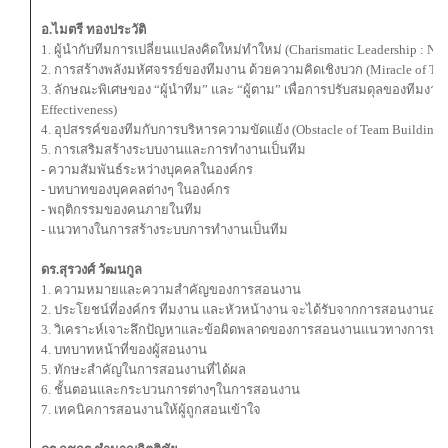
อ.ไมตรี ทองประวัติ
1. ผู้นํากับทีมการเปลี่ยนแปลงคิดใหม่ทําใหม่ (Charismatic Leadership : N
2. การสร้างพลังมหัศจรรย์ของทีมงาน ด้วยความคิดเชิงบวก (Miracle of Tea
3. ลักษณะพิเศษของ “ผู้นําทีม” และ “ผู้ตาม” เพื่อการปรับสมดุลของทีมงาน 
Effectiveness)
4. อุปสรรค์ของทีมกับการบริหารความขัดแย้ง (Obstacle of Team Building 
5. การเสริมสร้างระบบงานและการทํางานเป็นทีม
- ความสัมพันธ์ระหว่างบุคคลในองค์กร
- บทบาทของบุคคลต่างๆ ในองค์กร
- พฤติกรรมของคนภายในทีม
- แนวทางในการสร้างระบบการทํางานเป็นทีม
ดร.สุรวงศ์ วัฒนกูล
1. ความหมายและความสำคัญของการสอนงาน
2. ประโยชน์ที่องค์กร ทีมงาน และหัวหน้างาน จะได้รับจากการสอนงานอย่
3. วิเคราะห์เจาะลึกปัญหาและข้อผิดพลาดของการสอนงานแนวทางการปละ
4. บทบาทหน้าที่ของผู้สอนงาน
5. ทักษะสำคัญในการสอนงานที่ได้ผล
6. ชั้นตอนและกระบวนการต่างๆในการสอนงาน
7. เทคนิคการสอนงานให้ผู้ถูกสอนเข้าใจ