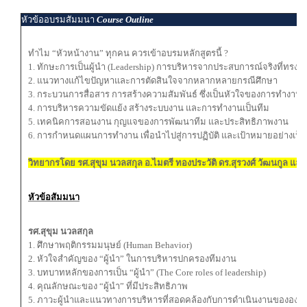
หัวข้ออบรมสัมมนา
Course Outline
ทำไม “หัวหน้างาน” ทุกคน ควรเข้าอบรมหลักสูตรนี้ ?
1. ทักษะการเป็นผู้นำ (Leadership) การบริหารจากประสบการณ์จริงที่ทรงค
2. แนวทางแก้ไขปัญหาและการตัดสินใจจากหลากหลายกรณีศึกษา
3. กระบวนการสื่อสาร การสร้างความสัมพันธ์ ซึ่งเป็นหัวใจของการทำงาน
4. การบริหารความขัดแย้ง สร้างระบบงาน และการทำงานเป็นทีม
5. เทคนิคการสอนงาน กุญแจของการพัฒนาทีม และประสิทธิภาพงาน
6. การกำหนดแผนการทำงาน เพื่อนำไปสู่การปฏิบัติ และเป้าหมายอย่างเป็
วิทยากรโดย รศ.สุขุม นวลสกุล อ.ไมตรี ทองประวัติ ดร.สุรวงศ์ วัฒนกูล แ
หัวข้อสัมมนา
รศ.สุขุม นวลสกุล
1. ศึกษาพฤติกรรมมนุษย์ (Human Behavior)
2. หัวใจสําคัญของ “ผู้นํา” ในการบริหารปกครองทีมงาน
3. บทบาทหลักของการเป็น “ผู้นํา” (The Core roles of leadership)
4. คุณลักษณะของ “ผู้นํา” ที่มีประสิทธิภาพ
5. ภาวะผู้นําและแนวทางการบริหารที่สอดคล้องกับการดําเนินงานขององค์