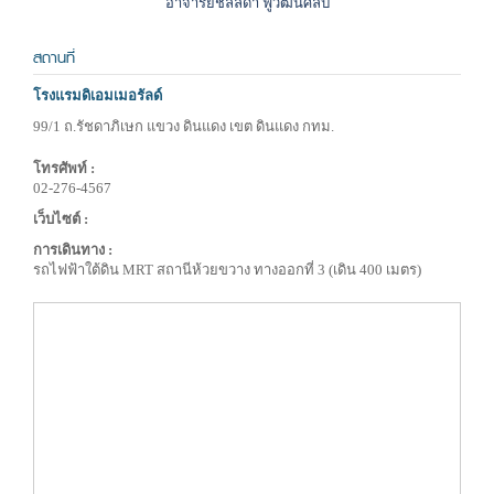
อาจารย์ชลลดา ฟูวัฒนศิลป์
สถานที่
โรงแรมดิเอมเมอรัลด์
99/1 ถ.รัชดาภิเษก แขวง ดินแดง เขต ดินแดง กทม.
โทรศัพท์ :
02-276-4567
เว็บไซต์ :
การเดินทาง :
รถไฟฟ้าใต้ดิน MRT สถานีห้วยขวาง ทางออกที่ 3 (เดิน 400 เมตร)