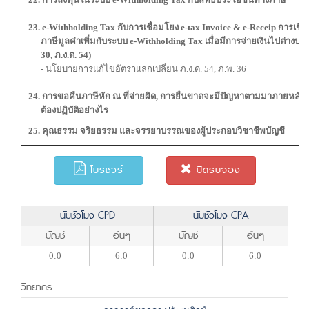
23. e-Withholding Tax กับการเชื่อมโยง e-tax Invoice & e-Receip การเชื่
ภาษีมูลค่าเพิ่มกับระบบ e-Withholding Tax เมื่อมีการจ่ายเงินไปต่างปร
30, ภ.ง.ด. 54)
- นโยบายการแก้ไขอัตราแลกเปลี่ยน ภ.ง.ด. 54, ภ.พ. 36
24. การขอคืนภาษีหัก ณ ที่จ่ายผิด, การยื่นขาดจะมีปัญหาตามมาภายหลังห
ต้องปฏิบัติอย่างไร
25. คุณธรรม จริยธรรม และจรรยาบรรณของผู้ประกอบวิชาชีพบัญชี
โบรชัวร์
ปิดรับจอง
นับชั่วโมง CPD
นับชั่วโมง CPA
บัญชี
อื่นๆ
บัญชี
อื่นๆ
0:0
6:0
0:0
6:0
วิทยากร