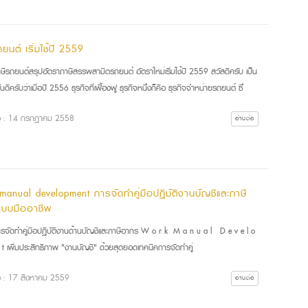
ยนต์ เริ่มใช้ปี 2559
ีรถยนต์สรุปอัตราภาษีสรรพสามิตรถยนต์ อัตราใหม่เริ่มใช้ปี 2559 สวัสดีครับ เป็น
ันดีครับว่าเมื่อปี 2556 ธุรกิจที่เฟื้องฟู ธุรกิจหนึ่งก็คือ ธุรกิจจำหน่ายรถยนต์ ซึ่
ื่อ : 14 กรกฎาคม 2558
อ่านต่อ
manual development การจัดทำคู่มือปฏิบัติงานบัญชีและภาษี
บบมืออาชีพ
จัดทำคู่มือปฏิบัติงานด้านบัญชีและภาษีอากร W o r k M a n u a l D e v e l o
 t เพิ่มประสิทธิภาพ "งานบัญชี" ด้วยสุดยอดเทคนิคการจัดทำคู่
ื่อ : 17 สิงหาคม 2559
อ่านต่อ