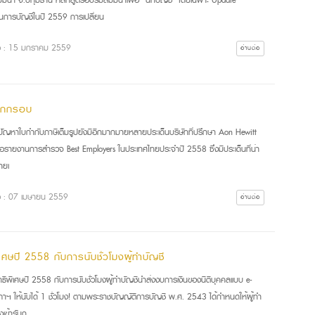
มนา จ.ปทุมธานี หลักสูตรอบรมสัมมนาเพื่อ "นักบัญชี" โดยเฉพาะ Update
การบัญชีในปี 2559 การเปลี่ยน
ื่อ : 15 มกราคม 2559
อ่านต่อ
อกกรอบ
หาใบกำกับภาษีเต็มรูปยังมีอีกมากมายหลายประเด็นบริษัทที่ปรึกษา Aon Hewitt
นอรายงานการสำรวจ Best Employers ในประเทศไทยประจำปี 2558 ซึ่งมีประเด็นที่น่า
ายเ
ื่อ : 07 เมษายน 2559
อ่านต่อ
ิเศษปี 2558 กับการนับชั่วโมงผู้ทำบัญชี
ธิพิเศษปี 2558 กับการนับชั่วโมงผู้ทำบัญชีนำส่งงบการเงินของนิติบุคคลแบบ e-
สภาฯ ให้นับได้ 1 ชั่วโมง! ตามพระราชบัญญัติการบัญชี พ.ศ. 2543 ได้กำหนดให้ผู้ทำ
งเข้ารับก