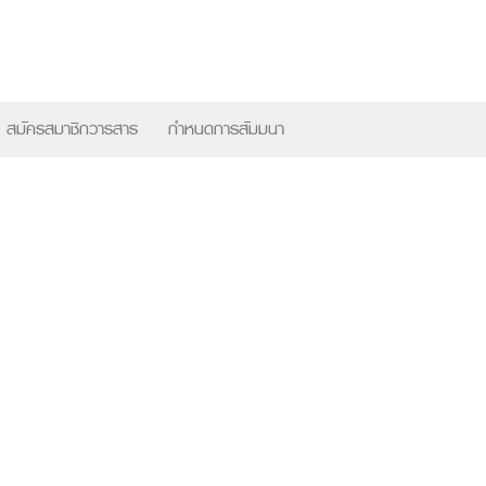
×
สมัครสมาชิกวารสาร
กำหนดการสัมมนา