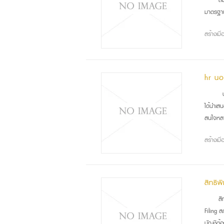
สัม
มาตรฐาน
สร้างเม
hr น
ปัญ
ได้นำเส
สนใจหล
สร้างเม
สิทธิพ
สิท
Filing 
บัญชีต้อ