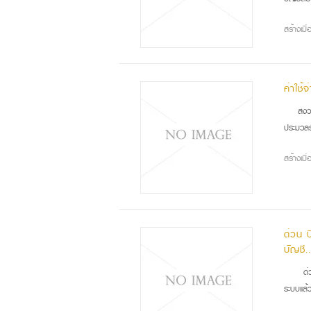
สร้างเม
ค่าใช้
สงว
ประมวลรั
สร้างเม
ด่วน 
บัญชี.
ด่ว
ระบบแล้