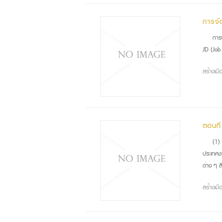
การจั
การ
JD (Job
สร้างเม
ตอนที่
(1)
ประเทศชา
ต่าง ๆ ส
สร้างเม