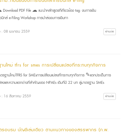
าม..ก่อนยื่นงบการเงินอิเล็กทรอนิกส์ e-filing
ownload PDF File ☁ แนะนำหลักสูตรที่เกี่ยวข้อง tag: งบการเงิน
รอนิกส์ e-Filing Workshop การนำส่งงบการเงินทา
ื่อ : 08 เมษายน 2559
อ่านต่อ
านใหม่ tfrs for smes การเปลี่ยนแปลงที่กระทบทุกกิจการ
รฐานใหม่TFRS for SMEsการเปลี่ยนแปลงที่กระทบทุกกิจการ ✎แตกประเด็นการ
แปลงและความแตกต่างที่สำคัญของ NPAEs เดิมที่มี 22 บท สู่มาตรฐาน SMEs
ื่อ : 16 สิงหาคม 2559
อ่านต่อ
ูตรอบรม บัญชีเล่มเดียว ตามเเนวทางของสรรพากร (ก.พ.