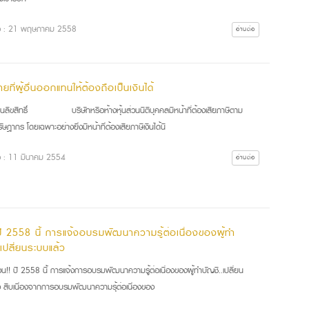
ื่อ : 21 พฤษภาคม 2558
อ่านต่อ
จ่ายที่ผู้อื่นออกแทนให้ต้องถือเป็นเงินได้
นลิขสิทธิ์ บริษัทหรือห้างหุ้นส่วนนิติบุคคลมีหน้าที่ต้องเสียภาษีตาม
ษฎากร โดยเฉพาะอย่างยิ่งมีหน้าที่ต้องเสียภาษีเงินได้นิ
ื่อ : 11 มีนาคม 2554
อ่านต่อ
ปี 2558 นี้ การแจ้งอบรมพัฒนาความรู้ต่อเนื่องของผู้ทำ
.เปลี่ยนระบบแล้ว
น!! ปี 2558 นี้ การแจ้งการอบรมพัฒนาความรู้ต่อเนื่องของผู้ทำบัญชี..เปลี่ยน
ว สืบเนื่องจากการอบรมพัฒนาความรุ้ต่อเนื่องของ