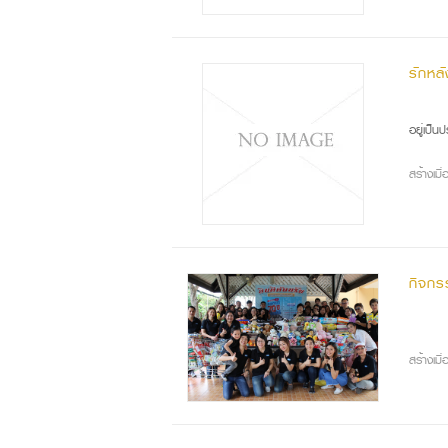
รักหลั
วัน
อยู่เป็
สร้างเม
กิจกร
สร้างเม