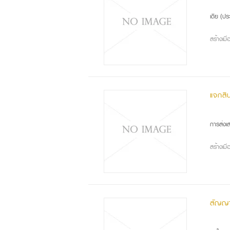
หลั
เดีย (ป
สร้างเม
แจกสิ
โลก
การส่งเ
สร้างเม
สัญญา
ในย