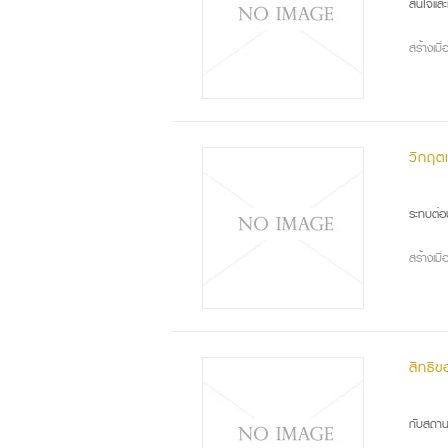
สนใจและเ
สร้างเม
วิกฤต
มีบ
ระทบต่อ
สร้างเม
สิทธิข
"๒๙
กับสถาน