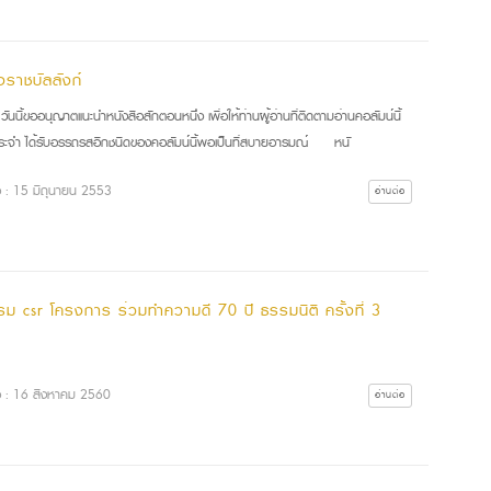
งราชบัลลังก์
นี้ขออนุญาตแนะนำหนังสือสักตอนหนึ่ง เพื่อให้ท่านผู้อ่านที่ติดตามอ่านคอลัมน์นี้
นประจำ ได้รับอรรถรสอีกชนิดของคอลัมน์นี้พอเป็นที่สบายอารมณ์ หนั
ื่อ : 15 มิถุนายน 2553
อ่านต่อ
รม csr โครงการ ร่วมทำความดี 70 ปี ธรรมนิติ ครั้งที่ 3
ื่อ : 16 สิงหาคม 2560
อ่านต่อ