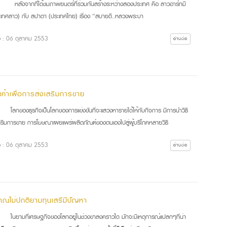
งจากที่ได้ชมภาพยนตร์ที่ร่วมกันสร้างระหว่างสองประเทศ คือ ลาวอาร์ทมี
ระเทศลาว) กับ สปาตา (ประเทศไทย) เรื่อง “สบายดี..หลวงพระบา
ื่อ : 06 ตุลาคม 2553
อ่านต่อ
นค้าเพื่อการส่งเสริมการขาย
ของธุรกิจเป็นโลกของการแข่งขันที่จะแสวงหารายได้ให้กับกิจการ มีการนำวิธี
สริมการขาย การโฆษณาเผยแพร่ผลิตภัณฑ์ของตนเองไปสู่ผู้บริโภคหลายวิธี
ื่อ : 06 ตุลาคม 2553
อ่านต่อ
ณไม่ปกติยามทุนเสรีมีปัญหา
ามที่เศรษฐกิจของโลกอยู่ในช่วงขาลงคราวใด มักจะมีเหตุการณ์แปลกๆที่น่า