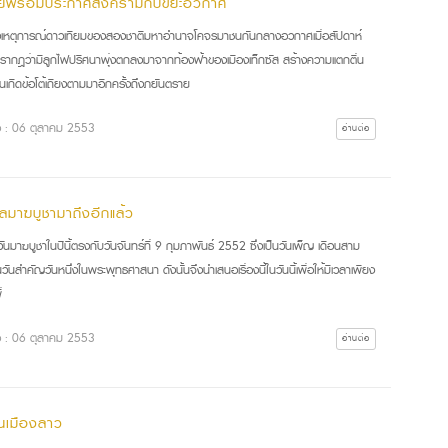
ทย์พร้อมประกาศสงครามกับขยะอวกาศ
งเหตุการณ์ดาวเทียมของสองชาติมหาอำนาจโคจรมาชนกันกลางอวกาศเมื่อสัปดาห์
ปรากฎว่ามีลูกไฟปริศนาพุ่งตกลงมาจากท้องฟ้าของเมืองเท็กซัส สร้างความแตกตื่น
นเกิดข้อโต้เถียงตามมาอีกครั้งถึงภยันตราย
ื่อ : 06 ตุลาคม 2553
อ่านต่อ
ลมาฆบูชามาถึงอีกแล้ว
มาฆบูชาในปีนี้ตรงกับวันจันทร์ที่ 9 กุมภาพันธ์ 2552 ซึ่งเป็นวันเพ็ญ เดือนสาม
็นวันสำคัญวันหนึ่งในพระพุทธศาสนา ดังนั้นจึงนำเสนอเรื่องนี้ในวันนี้เพื่อให้มีเวลาเพียง
่
ื่อ : 06 ตุลาคม 2553
อ่านต่อ
่นเมืองลาว