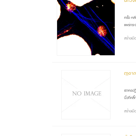
นักวิจ
นัก
ครั้ง ห
แพร่กระจ
สร้างเม
ฤาอาณ
ตั้
เราคงปฏิ
นิ้วที่คล
สร้างเม