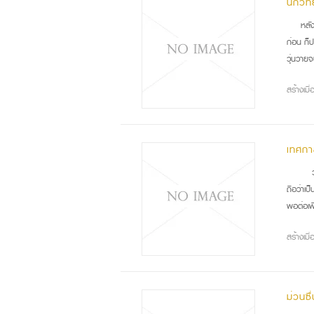
นักวิ
หลั
ก่อน ก็
วุ่นวายจ
สร้างเม
เทศกา
วัน
ถือว่าเป
พอต่อเพื
สร้างเม
ม่วนซื