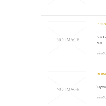
เชียงร
เมื
นึกถึงไว
ดมส
สร้างเม
โลกขอ
หลั
ไปทุกซอ
สร้างเม