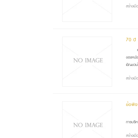
สร้างเม
70 ปี
เป็
ของหนัง
เชิญชวนใ
สร้างเม
ข้อพิ
เพร
การบริห
สร้างเม