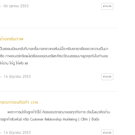
ื่อ : 06 ตุลาคม 2553
อ่านต่อ
 ข้างหลังภาพ
นธรรมเนียมครับที่บางครั้งบางคราวคอลัมน์นี้จะหยิบยกเอาเรื่องราวความเป็นมา
สือ ภาพยนตร์หรือแม้แต่เรื่องของดนตรีและศิลปวัฒนธรรมมาพูดคุยกันในทำนอง
ห้อ่าน ให้ดู ให้ฟัง แล
ื่อ : 16 มิถุนายน 2553
อ่านต่อ
จารณาก่อนคิดทำ crm
าะการมัดใจลูกค้าไว้ได้ คือยอดปรารถนาของทุกกิจการ ดังนั้นแนวคิดด้าน
ารลูกค้าสัมพันธ์ หรือ Customer Relationship Marketing ( CRM ) จึงยัง
ื่อ : 16 มิถุนายน 2553
อ่านต่อ