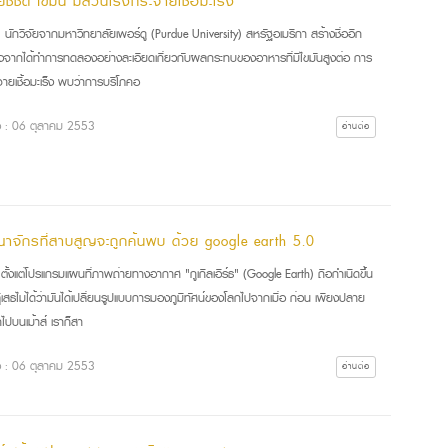
ัยชี้ชัด ไขมัน มีส่วนเร่งกระจายเชื้อมะเร็ง
วิจัยจากมหาวิทยาลัยเพอร์ดู (Purdue University) สหรัฐอเมริกา สร้างชื่ออีก
ลังจากได้ทำการทดลองอย่างละเอียดเกี่ยวกับผลกระทบของอาหารที่มีไขมันสูงต่อ การ
ายเชื้อมะเร็ง พบว่าการบริโภคอ
ื่อ : 06 ตุลาคม 2553
อ่านต่อ
าจักรที่สาบสูญจะถูกค้นพบ ด้วย google earth 5.0
งแต่โปรแกรมแผนที่ภาพถ่ายทางอากาศ "กูเกิลเอิร์ธ" (Google Earth) ถือกำเนิดขึ้น
เสธไม่ได้ว่ามันได้เปลี่ยนรูปแบบการมองภูมิทัศน์ของโลกไปจากเมื่อ ก่อน เพียงปลาย
ิ๊กไปบนเม้าส์ เราก็สา
ื่อ : 06 ตุลาคม 2553
อ่านต่อ