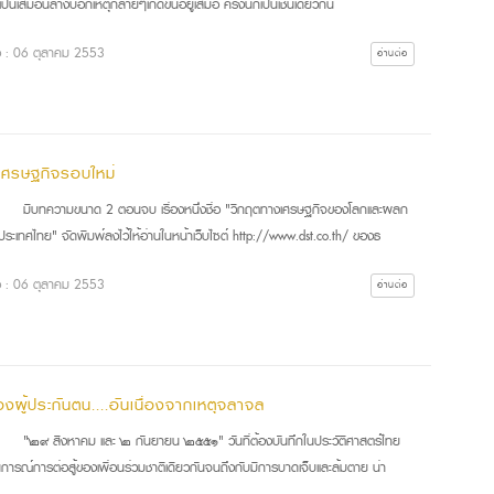
ป็นเสมือนลางบอกเหตุกลายๆเกิดขึ้นอยู่เสมอ ครั้งนี้ก็เป็นเช่นเดียวกัน
ื่อ : 06 ตุลาคม 2553
อ่านต่อ
เศรษฐกิจรอบใหม่
ทความขนาด 2 ตอนจบ เรื่องหนึ่งชื่อ "วิกฤตทางเศรษฐกิจของโลกและผลก
ประเทศไทย" จัดพิมพ์ลงไว้ให้อ่านในหน้าเว็บไซต์ http://www.dst.co.th/ ของธ
ื่อ : 06 ตุลาคม 2553
อ่านต่อ
องผู้ประกันตน....อันเนื่องจากเหตุจลาจล
 สิงหาคม และ ๒ กันยายน ๒๕๕๑" วันที่ต้องบันทึกในประวัติศาสตร์ไทย
การณ์การต่อสู้ของเพื่อนร่วมชาติเดียวกันจนถึงกับมีการบาดเจ็บและล้มตาย น่า