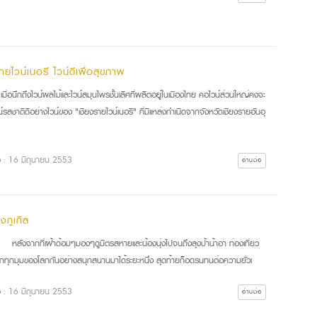
ายไวน์เนอรี ไวน์ดีเพื่อสุขภาพ
่อนึกถึงไวน์ผลไม้และไวน์สมุนไพรชั้นเลิศที่ผลิตอยู่ในเมืองไทย คอไวน์ส่วนใหญ่คงจะ
น์รสชาติดีอย่างไวน์ของ "เชียงรายไวน์เนอรี" ที่มีแหล่งกำเนิดจากจังหวัดเชียงรายอันอุ
ื่อ : 16 มิถุนายน 2553
อ่านต่อ
งกูเกิล
งจากที่เฝ้าด้อมๆมองๆดูมิตรสหายและน้องนุ่งไปจนถึงลุงป้าน้าอา ท่องเที่ยว
กทุกมุมของโลกกันอย่างสนุกสนานมาได้ระยะหนึ่ง สุดท้ายก็อดรนทนต่อความยั่วเ
ื่อ : 16 มิถุนายน 2553
อ่านต่อ