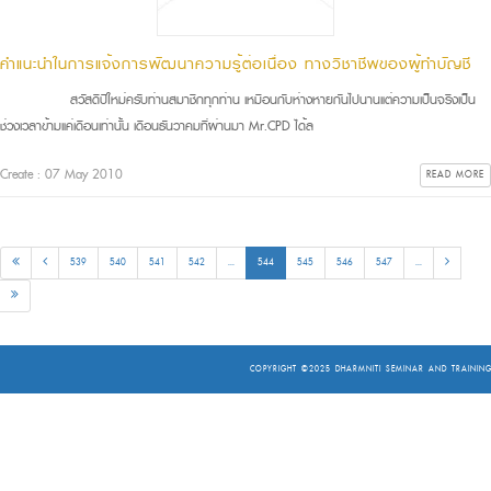
คำแนะนำในการแจ้งการพัฒนาความรู้ต่อเนื่อง ทางวิชาชีพของผู้ทำบัญชี
สวัสดีปีใหม่ครับท่านสมาชิกทุกท่าน เหมือนกับห่างหายกันไปนานแต่ความเป็นจริงเป็น
ช่วงเวลาข้ามแค่เดือนเท่านั้น เดือนธันวาคมที่ผ่านมา Mr.CPD ได้ล
Create : 07 May 2010
READ MORE
539
540
541
542
...
544
545
546
547
...
COPYRIGHT ©2025
DHARMNITI SEMINAR AND TRAINING