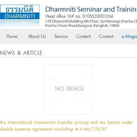
Home
About Us
Service
Content
Contact
e-Maga
NEWS & ARTICLE
the international transaction transfer pricing and tax benefits under
double taxation agreement workshop พ.6-พฤ.7/8/57