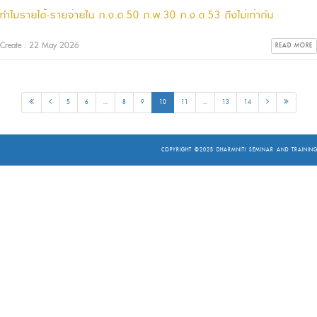
ทำไมรายได้-รายจ่ายใน ภ.ง.ด.50 ภ.พ.30 ภ.ง.ด.53 ถึงไม่เท่ากัน
Create : 22 May 2026
READ MORE
5
6
...
8
9
10
11
...
13
14
COPYRIGHT ©2025
DHARMNITI SEMINAR AND TRAINING