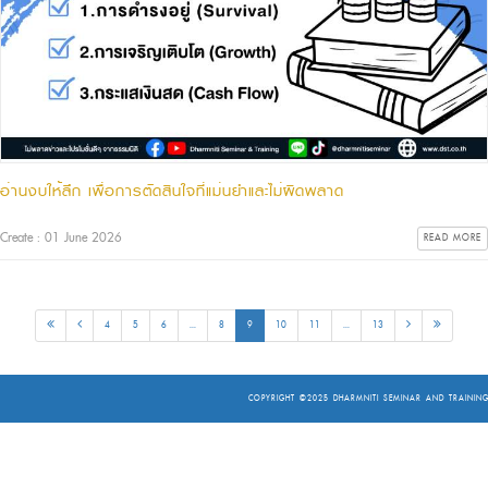
อ่านงบให้ลึก เพื่อการตัดสินใจที่แม่นยำและไม่ผิดพลาด
Create : 01 June 2026
READ MORE
4
5
6
...
8
9
10
11
...
13
COPYRIGHT ©2025
DHARMNITI SEMINAR AND TRAINING