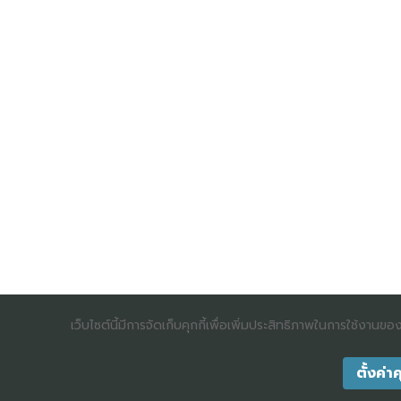
เว็บไซต์นี้มีการจัดเก็บคุกกี้เพื่อเพิ่มประสิทธิภาพในการใช้งานข
ตั้งค่าค