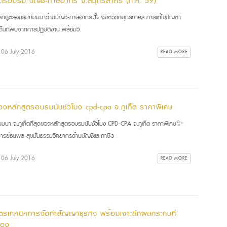
ูตรอบรม บัญชี-ภาษีอากร จ.สมุทรสาคร (ก.ค. 59)
กสูตรอบรมสัมมนาด้านบัญชี-ภาษีอากร⚓ จังหวัดสมุทรสาคร การแก้ไขปัญหา
ด็นที่พบจากการปฏิบัติงาน พร้อมวิ
: 06 July 2016
READ MORE
ดของหลักสูตรอบรมนับชั่วโมง cpd-cpa จ.ภูเก็ต ราคาพิเศษ
มนา จ.ภูเก็ตที่สุดของหลักสูตรอบรมนับชั่วโมง CPD-CPA จ.ภูเก็ต ราคาพิเศษ✨
ารย์ธนพล สุขมั่นธรรมวิทยากรด้านบัญชีและภาษีอ
: 06 July 2016
READ MORE
ูตรเทคนิคการจัดทำสัญญาธุรกิจ พร้อมเจาะลึกผลกระทบที่
ข้อง