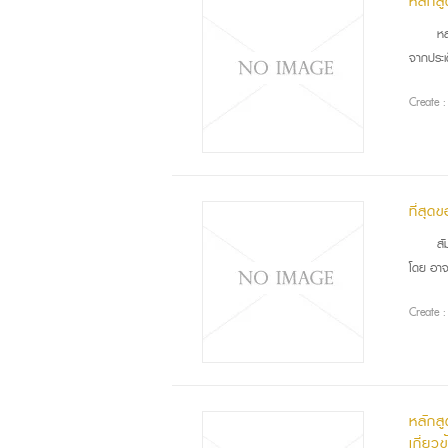
หลักส
หลั
จากประเ
Create 
ที่สุ
สัม
โดย อาจ
Create 
หลักส
เกี่ยว