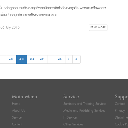
ลักสูตรอบรมสัญญาธุรกิจเทคนิคการจัดทำสัญญาธุรกิจ พร้อมเจาะลึกผลกระ
่ยวข้อง!!! กลยุทธ์การร่างสัญญาและเจรจาต่อร
: 06 July 2016
READ MORE
...
432
433
434
435
...
437
Main Menu
Service
Suppo
Home
Seminars and Training Services
Contact
About Us
Media and Publishing Services
Privacy N
Service
IT Services
Disclaime
Content
Other Services
Cookie Po