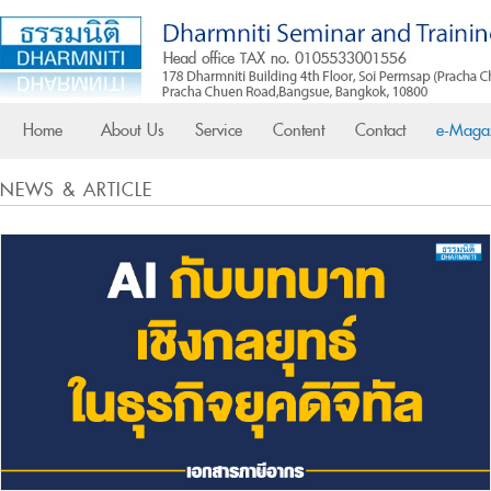
Home
About Us
Service
Content
Contact
e-Maga
NEWS & ARTICLE