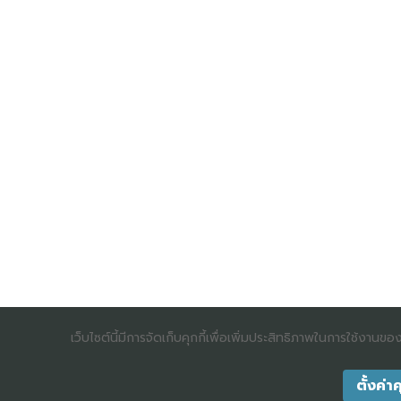
เว็บไซต์นี้มีการจัดเก็บคุกกี้เพื่อเพิ่มประสิทธิภาพในการใช้งานข
ตั้งค่าค