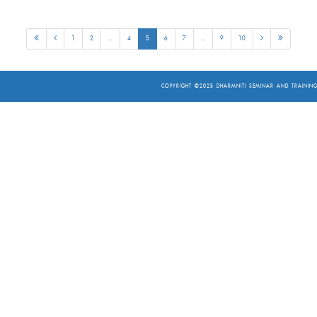
1
2
...
4
5
6
7
...
9
10
COPYRIGHT ©2025
DHARMNITI SEMINAR AND TRAINING