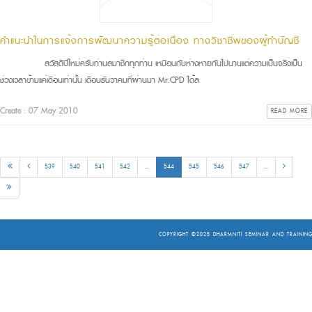
คำแนะนำในการแจ้งการพัฒนาความรู้ต่อเนื่อง ทางวิชาชีพของผู้ทำบัญชี
สวัสดีปีใหม่ครับท่านสมาชิกทุกท่าน เหมือนกับห่างหายกันไปนานแต่ความเป็นจริงเป็น
ช่วงเวลาข้ามแค่เดือนเท่านั้น เดือนธันวาคมที่ผ่านมา Mr.CPD ได้ล
Create : 07 May 2010
READ MORE
539
540
541
542
...
544
545
546
547
...
COPYRIGHT ©2025
DHARMNITI SEMINAR AND TRAINING