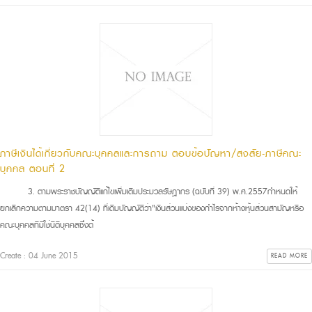
ภาษีเงินได้เกี่ยวกับคณะบุคคลและการถาม ตอบข้อปัญหา/สงสัย-ภาษีคณะ
บุคคล ตอนที่ 2
3. ตามพระราชบัญญัติแก้ไขเพิ่มเติมประมวลรัษฎากร (ฉบับที่ 39) พ.ศ.2557กําหนดให้
ยกเลิกความตามมาตรา 42(14) ที่เดิมบัญญัติว่า"เงินส่วนแบ่งของกําไรจากห้างหุ้นส่วนสามัญหรือ
คณะบุคคลทีมิใช่นิติบุคคลซึ่งต้
Create : 04 June 2015
READ MORE