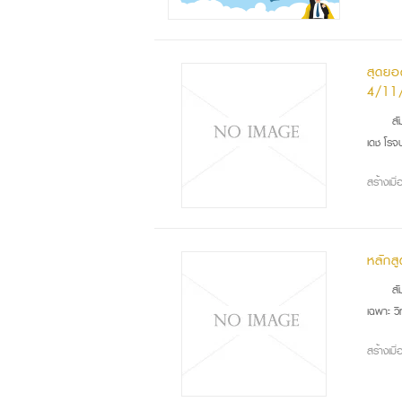
สุดยอ
4/11
สัม
เดช โรจ
สร้างเม
หลักส
สัม
เฉพาะ ว
สร้างเม