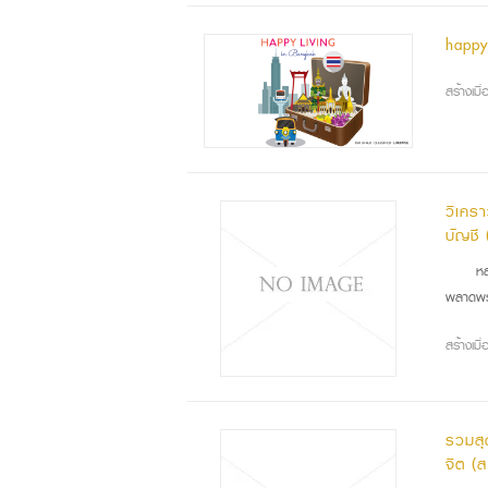
happy
สร้างเม
วิเคร
บัญชี
หลั
พลาดพร
สร้างเม
รวมสุ
จิต (ส