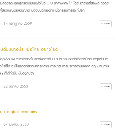
สุดยอดหลักสูตรอบรมนับชั่วโมง CPD ราคาพิเศษ✨ โดย อาจารย์สุรพล ถวัลย
 ผู้สอบบัญชีรับอนุญาต ปัจจุบันดำรงตำแหน่งกรรมการเเละที่ปรึก
ื่อ : 14 กรกฎาคม 2559
อ่านต่อ
มสัมมนาอะไร เมื่อไหร่ อย่างไรดี
ิทุกเดือนผมจะหาโอกาสไปเข้าฟังการสัมมนา อย่างน้อยสักเรื่องหนึ่งเสมอๆครับ จะ
องอะไรก็ได้ จะเป็นเรื่องเกี่ยวกับการตลาด การขาย การบริหารงานบุคคล กฎหมายภาษี
 ก็ได้ทั้งนั้น ขึ้นอยู่กับว่า
ื่อ : 22 มีนาคม 2553
อ่านต่อ
นยุค digital economy
ื่อ : 07 เมษายน 2560
อ่านต่อ