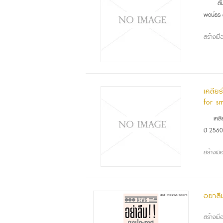
สัม
พงษ์ธร 
สร้างเม
เคลีย
for sm
เคล
ปี 2560
สร้างเม
อย่าลื
สร้างเม