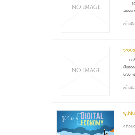
รวม
วิชชจิต
สร้างเม
จะอบร
ปกต
เป็นเรื่
บัญชี ฯลฯ
สร้างเม
ผู้นำใ
สร้างเม