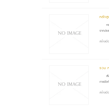
หลักส
หลั
จากประเ
สร้างเม
รวม ห
สัม
การจัดท
สร้างเม