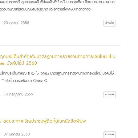
มนาโคราชหลักสูตรอบรมนับชั่วโมงบัญชีจังหวัดนครราชสีมา วิทยากรโดย อาจารย์
ดวงปัญญาผู้สอบบัญชีรับอนุญาต และอาจารย์พิเศษมหาวิทยาลัย
ื่อ : 20 ตุลาคม 2558
อ่านต่อ
ร์ทุกประเด็นสำคัญกับมาตรฐานการรายงานทางการเงินใหม่ tfrs
es บังคับใช้ปี 2560
ียร์ทุกประเด็นสำคัญ TFRS for SMEs มาตรฐานการรายงานทางการเงินใหม่ บังคับใช้
 ≡ หัวข้ออบรมสัมมนา Course O
ื่อ : 14 กรกฎาคม 2559
อ่านต่อ
ม ลงประกาศเชิญประชุมผู้ถือหุ้นในหนังสือพิมพ์
ื่อ : 07 เมษายน 2560
อ่านต่อ