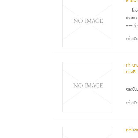
รายงา
โดย
แก่สาธาร
www.fpo
สร้างเม
คำแนะ
บัญชี
สวั
จริงเป็น
สร้างเม
หลักส