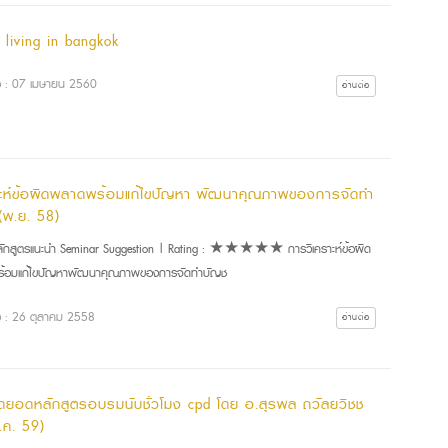
 living in bangkok
ื่อ : 07 เมษายน 2560
อ่านต่อ
าะห์ข้อผิดพลาดพร้อมแก้ไขปัญหา พัฒนาคุณภาพของการจัดทำ
 (พ.ย. 58)
กสูตรแนะนำ Seminar Suggestion | Rating : ★★★★★ การวิเคราะห์ข้อผิด
้อมแก้ไขปัญหาพัฒนาคุณภาพของการจัดทำบัญช
ื่อ : 26 ตุลาคม 2558
อ่านต่อ
ดยอดหลักสูตรอบรมนับชั่วโมง cpd โดย อ.สุรพล ถวัลยวิชช
.ค. 59)