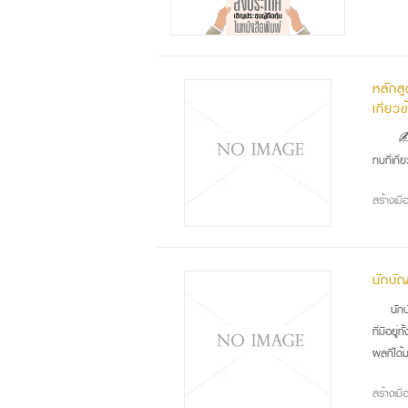
หลักส
เกี่ยว
✍ ห
ทบที่เกี
สร้างเม
นักบั
นัก
ที่มีอยู
ผลที่ได
สร้างเม