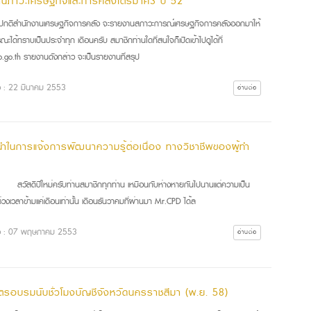
นภาวะเศรษฐกิจและการคลังไตรมาศ3 ปี 52
ปกติสำนักงานเศรษฐกิจการคลัง จะรายงานสภาวะการณ์เศรษฐกิจการคลังออกมาให้
ณะได้ทราบเป็นประจำทุก เดือนครับ สมาชิกท่านใดที่สนใจก็เปิดเข้าไปดูได้ที่
.go.th รายงานดังกล่าว จะเป็นรายงานที่สรุป
ื่อ : 22 มีนาคม 2553
อ่านต่อ
นำในการแจ้งการพัฒนาความรู้ต่อเนื่อง ทางวิชาชีพของผู้ทำ
สดีปีใหม่ครับท่านสมาชิกทุกท่าน เหมือนกับห่างหายกันไปนานแต่ความเป็น
ช่วงเวลาข้ามแค่เดือนเท่านั้น เดือนธันวาคมที่ผ่านมา Mr.CPD ได้ล
ื่อ : 07 พฤษภาคม 2553
อ่านต่อ
ูตรอบรมนับชั่วโมงบัญชีจังหวัดนครราชสีมา (พ.ย. 58)