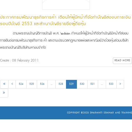
ประกาศกรมพัฒนาธุรกิจการค้า เตือนให้ผู้มีหน้าที่จัดทำบัญชีส่งงบการเงิน
รอบปีบัญชี 2553 และสำเนาบัญชีรายชื่อผู้ถือหุ้น
ตามพระราชบัญญัติการบัญชี พ.ศ. ๒๕๔๓ กำหนดให้ผู้มีหน้าที่จัดทำบัญชีมีหน้าที่ส่งงบ
การเงินต่อกรมพัฒนาธุรกิจการ ค้า และตามประมวลกฎหมายแพ่งและพาณิชย์ว่าด้วยหุ้นส่วนบริษัท
พระราชบัญญัติบริษัทมหาชนจำกัด
Create : 08 February 2011
READ MORE
524
525
526
...
528
529
530
531
...
533
COPYRIGHT ©2025
DHARMNITI SEMINAR AND TRAINING