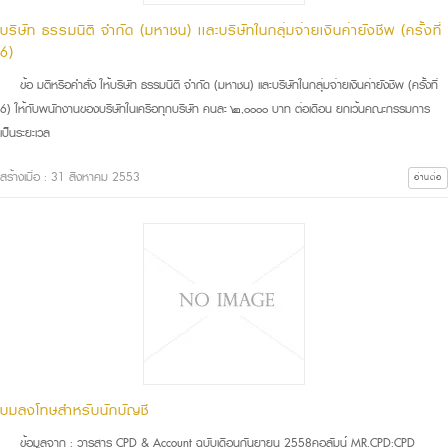
บริษัท ธรรมนิติ จำกัด (มหาชน) เเละบริษัทในกลุ่มจ่ายเงินค่ายังชีพ (ครั้งที่
6)
ข้อ มติหรือคำสั่ง ให้บริษัท ธรรมนิติ จำกัด (มหาชน) เเละบริษัทในกลุ่มจ่ายเงินค่ายังชีพ (ครั้งที่
6) ให้กับพนักงานของบริษัทในเครือทุกบริษัท คนละ ๒,๐๐๐๐ บาท ต่อเดือน ยกเว้นคณะกรรมการ
เป็นระยะเวล
สร้างเมื่อ : 31 สิงหาคม 2553
อ่านต่อ
บมลงโทษสำหรับนักบัญชี
ข้อมูลจาก : วารสาร CPD & Account ฉบับเดือนกันยายน 2558คอลัมน์ MR.CPD:CPD