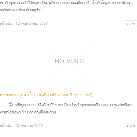
สมาชิกทุกท่าน ฉบับนี้มีข่าวสำคัญมาฝากทุกท่านแบบด่วนที่สุดครับ อ้างถึงข้อมูลจากกรมพัฒนา
ธุรกิจการค้า เรื่อง เตือนผู้ทำบ
สร้างเมื่อ : 12 พฤศจิกายน 2557
อ่านต่อ
หลักสูตรอบรมด้าน บัญชี-ภาษี จ.ชลบุรี (ส.ค. 59)
⛱ หลักสูตรอบรม "บัญชี-ภาษี" จ.ชลบุรีแนะนำหลักสูตรอบรมสัมมนาคุณภาพ สำหรับชาว
พัทยาโดยเฉพาะ✨ หลักเกณฑ์ใหม่ยกเว้น
สร้างเมื่อ : 02 สิงหาคม 2559
อ่านต่อ