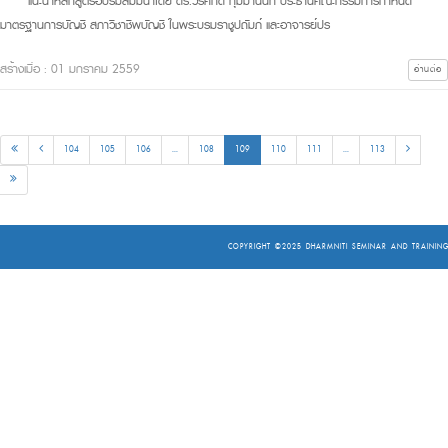
แนะนำหลักสูตรอบรมสัมมนาโดย ดร.วรศักดิ์ ทุมมานนท์ ประธานคณะกรรมการกำหนด
มาตรฐานการบัญชี สภาวิชาชีพบัญชี ในพระบรมราชูปถัมภ์ และอาจารย์ปร
สร้างเมื่อ : 01 มกราคม 2559
อ่านต่อ
104
105
106
...
108
109
110
111
...
113
COPYRIGHT ©2025
DHARMNITI SEMINAR AND TRAINING