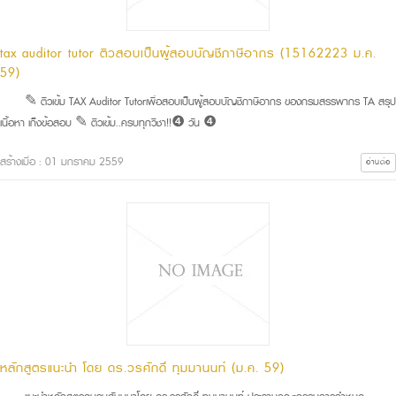
tax auditor tutor ติวสอบเป็นผู้สอบบัญชีภาษีอากร (15162223 ม.ค.
59)
✎ ติวเข้ม TAX Auditor Tutorเพื่อสอบเป็นผู้สอบบัญชีภาษีอากร ของกรมสรรพากร TA สรุป
เนื้อหา เก็งข้อสอบ ✎ ติวเข้ม..ครบทุกวิชา!!❹ วัน ❹
สร้างเมื่อ : 01 มกราคม 2559
อ่านต่อ
หลักสูตรแนะนำ โดย ดร.วรศักดิ์ ทุมมานนท์ (ม.ค. 59)