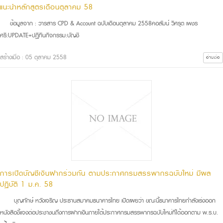
แนะนำหลักสูตรเดือนตุลาคม 58
ข้อมูลจาก : วารสาร CPD & Account ฉบับเดือนตุลาคม 2558คอลัมน์ วิศรุต เพชร
ศรี:UPDATE+ปฎิทินกิจกรรม:บัญชี
สร้างเมื่อ : 05 ตุลาคม 2558
อ่านต่อ
การเปิดบัญชีเงินฝากร่วมกัน ตามประกาศกรมสรรพากรฉบับใหม่ มีผล
ปฏิบัติ 1 ม.ค. 58
บุญทักษ์ หวังเจริญ ประธานสมาคมธนาคารไทย เปิดเผยว่า ขณะนี้ธนาคารไทยกำลังเร่งออก
หนังสือชี้แจงต่อประชาชนถึงการฝากเงินภายใต้ประกาศกรมสรรพากรฉบับใหม่ที่ได้ออกตาม พ.ร.บ.