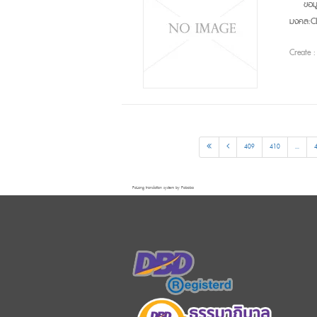
ข้อ
มงคล:CL
Create 
409
410
...
FaLang translation system by Faboba