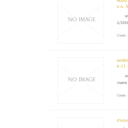
สัมมน
ก.ค. 
ขอเ
2/2559ร
Create 
ขอเชิญ
9-11 
ขอเ
วารสาร 
Create 
ตามรอ