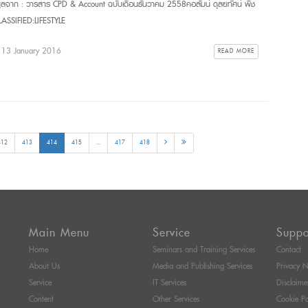
มูลจาก : วารสาร CPD & Account ฉบับเดือนธันวาคม 2558คอลัมน์ ดุลยทัศน์ พืช
ASSIFIED:LIFESTYLE
: 13 January 2016
READ MORE
412
413
414
415
...
417
418
Main Menu
Service
Suppo
Home
Seminars and Training Services
Contact
About Us
Media and Publishing Services
Privacy N
Service
IT Services
Disclaime
Content
Other Services
Cookie Po