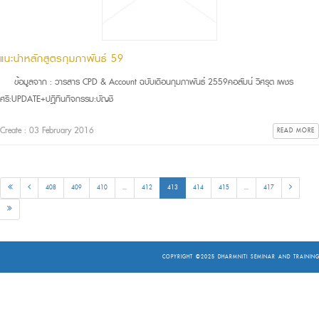
แนะนำหลักสูตรกุมภาพันธ์ 59
ข้อมูลจาก : วารสาร CPD & Account ฉบับเดือนกุมภาพันธ์ 2559คอลัมน์ วิศรุต เพชร
ศรี:UPDATE+ปฎิทินกิจกรรม:บัญชี
Create : 03 February 2016
READ MORE
408
409
410
...
412
413
414
415
...
417
COPYRIGHT ©2025
DHARMNITI SEMINAR AND TRAINING