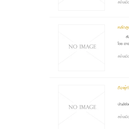
สร้างเม
หลักส
สัม
โดย อาจ
สร้างเม
ถึงผู้
ตลอ
บัญชียัง
สร้างเม