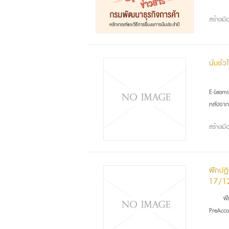
สร้างเม
นับชั่
จาก
E-Learnin
หลังจากท
สร้างเม
ฝึกปฏ
17/1
ฝึก
PreAcco