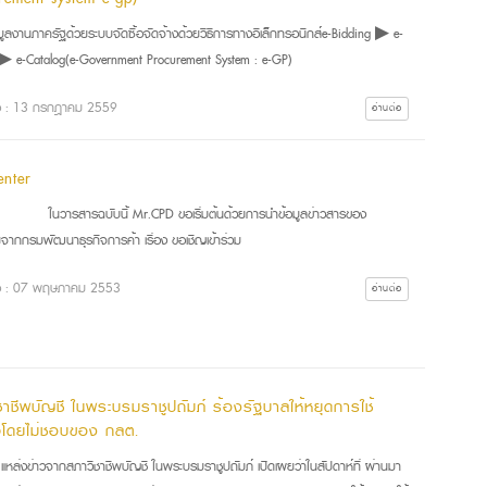
มูลงานภาครัฐด้วยระบบจัดซื้อจัดจ้างด้วยวิธีการทางอิเล็กทรอนิกส์e-Bidding ▶ e-
▶ e-Catalog(e-Government Procurement System : e-GP)
ื่อ : 13 กรกฎาคม 2559
อ่านต่อ
enter
ารสารฉบับนี้ Mr.CPD ขอเริ่มต้นด้วยการนำข้อมูลข่าวสารของ
ากกรมพัฒนาธุรกิจการค้า เรื่อง ขอเชิญเข้าร่วม
ื่อ : 07 พฤษภาคม 2553
อ่านต่อ
ชาชีพบัญชี ในพระบรมราชูปถัมภ์ ร้องรัฐบาลให้หยุดการใช้
โดยไม่ชอบของ กลต.
่งข่าวจากสภาวิชาชีพบัญชี ในพระบรมราชูปถัมภ์ เปิดเผยว่าในสัปดาห์ที่ ผ่านมา