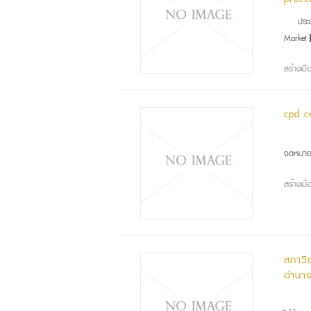
ประ
Market 
สร้างเม
cpd c
ในว
จดหมายจ
สร้างเม
สภาวิ
อำนาจ
แหล