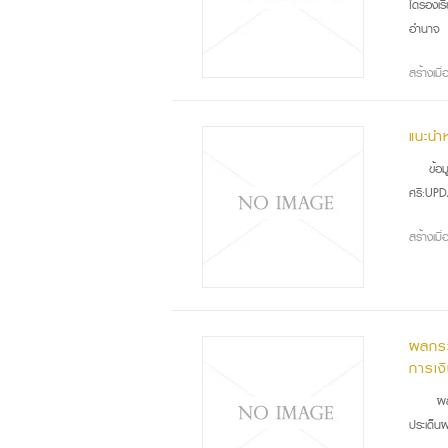
ได้ร้อง
อำนาจ
สร้างเม
แนะนำ
ข้อ
ศรี:UPD
สร้างเม
ผลกระ
การเง
ผลก
ประเด็น