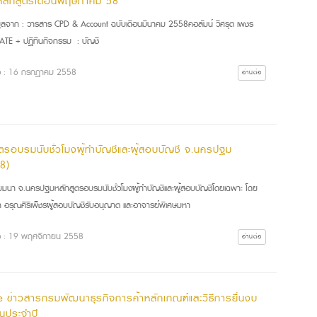
หลักสูตรเดือนพฤษภาคม 58
มูลจาก : วารสาร CPD & Account ฉบับเดือนมีนาคม 2558คอลัมน์ วิศรุต เพชร
ATE + ปฏิทินกิจกรรม : บัญชี
ื่อ : 16 กรกฎาคม 2558
อ่านต่อ
ูตรอบรมนับชั่วโมงผู้ทำบัญชีและผู้สอบบัญชี จ.นครปฐม
58)
มนา จ.นครปฐมหลักสูตรอบรมนับชั่วโมงผู้ทำบัญชีและผู้สอบบัญชีโดยเฉพาะ โดย
า อรุณศิริเพ็ชรผู้สอบบัญชีรับอนุญาต และอาจารย์พิเศษมหา
ื่อ : 19 พฤศจิกายน 2558
อ่านต่อ
e ข่าวสารกรมพัฒนาธุรกิจการค้าหลักเกณฑ์และวิธีการยื่นงบ
ินประจำปี