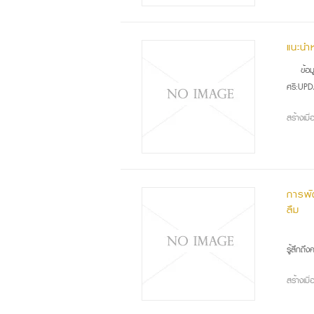
แนะนำ
ข้อ
ศรี:UPD
สร้างเม
การพั
ลืม
สภา
รู้สึกถ
สร้างเม