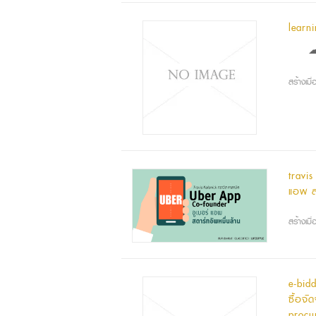
learn
☁ ℯ
สร้างเม
travi
แอพ ส
สร้างเม
e-bid
ซื้อจั
procu