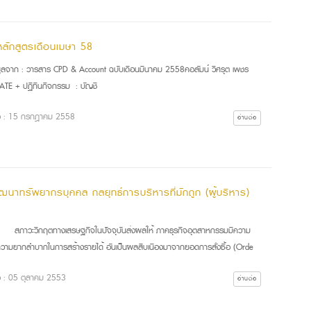
หลักสูตรเดือนเมษา 58
มูลจาก : วารสาร CPD & Account ฉบับเดือนมีนาคม 2558คอลัมน์ วิศรุต เพชร
ATE + ปฏิทินกิจกรรม : บัญชี
ื่อ : 15 กรกฎาคม 2558
อ่านต่อ
ฒนาทรัพยากรบุคคล กลยุทธ์การบริหารที่มักถูก (ผู้บริหาร)
วะวิกฤตทางเสรษฐกิจในปัจจุบันส่งผลให้ ภาคธุรกิจอุตสาหกรรมมีความ
ึงความยากลำบากในการสร้างรายได้ อันเป็นผลสืบเนืองมาจากยอดการสั่งซื้อ (Orde
ื่อ : 05 ตุลาคม 2553
อ่านต่อ