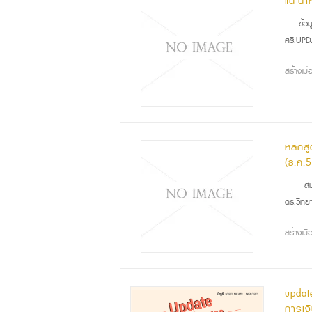
แนะนำ
ข้อ
ศรี:UPD
สร้างเม
หลักส
(ธ.ค.
สัม
ดร.วิทย
สร้างเม
updat
การเง