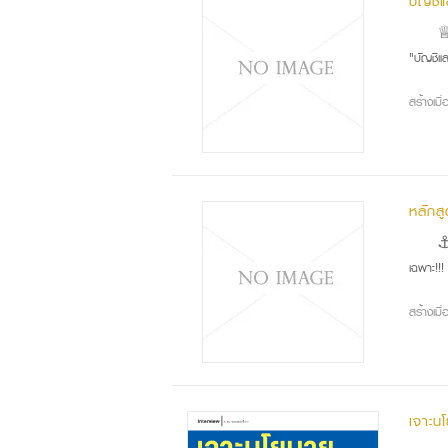
บัญชีแ
♕ T
"บัญชีแ
สร้างเม
หลักส
⚓ ห
เฉพาะ!!
สร้างเม
เจาะน