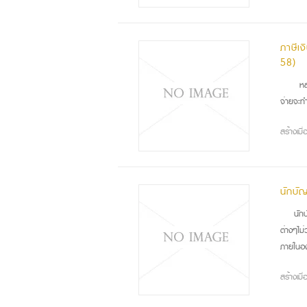
ภาษีเง
58)
หลั
จ่ายจะท
สร้างเม
นักบั
นัก
ต่างๆไม
ภายในอง
สร้างเม