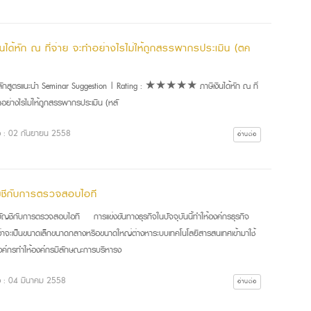
ินได้หัก ณ ที่จ่าย จะทำอย่างไรไม่ให้ถูกสรรพากรประเมิน (ตค
กสูตรแนะนำ Seminar Suggestion | Rating : ★★★★★ ภาษีเงินได้หัก ณ ที่
ำอย่างไรไม่ให้ถูกสรรพากรประเมิน (หลั
ื่อ : 02 กันยายน 2558
อ่านต่อ
ญชีกับการตรวจสอบไอที
บัญชีกับการตรวจสอบไอที การแข่งขันทางธุรกิจในปัจจุบันนี้ทำให้องค์กรธุรกิจ
่ว่าจะเป็นขนาดเล็กขนาดกลางหรือขนาดใหญ่ต่างหาระบบเทคโนโลยีสารสนเทศเข้ามาใช้
ค์กรทำให้องค์กรมีลักษณะการบริหารง
ื่อ : 04 มีนาคม 2558
อ่านต่อ