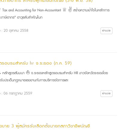
ละภาษีอากร สำหรับผู้ที่ไม่ใช่นักบัญชี (5-6 พ.ย. 58)
ax and Accounting for Non-Accountant ♕ ✌ สร้างความเข้าใจในหลักการ
ละภาษีอากร" อาวุธลับสำคัญในก
ื่อ : 20 ตุลาคม 2558
อ่านต่อ
ูตรอบรมสำหรับ hr จ.ระยอง (ก.ค. 59)
ลักสูตรสัมมนา ⛵ จ.ระยองหลักสูตรอบรมสำหรับ HR ชาวจังหวัดระยองโดย
! จับประเด็นกฎหมายแรงงานกับการบริหารจัดการและ
ื่อ : 06 กรกฎาคม 2559
อ่านต่อ
โยบาย 3 ผู้สมัครรับเลือกตั้งนายกสภาวิชาชีพบัญชี