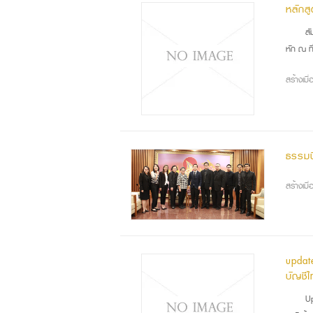
หลักส
สัม
หัก ณ ที
สร้างเม
ธรรมน
สร้างเม
updat
บัญชี
Upd