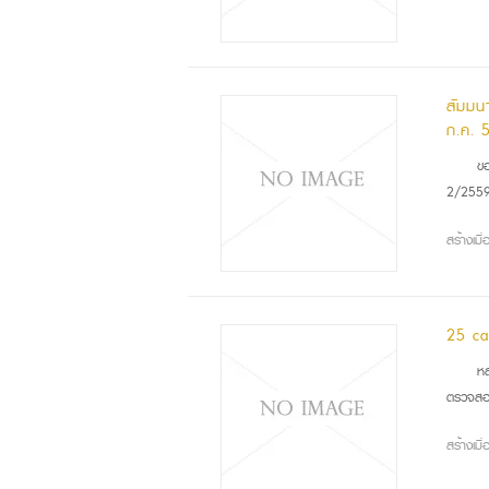
สัมมน
ก.ค. 
ขอเ
2/2559ร
สร้างเม
25 ca
หลั
ตรวจสอบ
สร้างเม