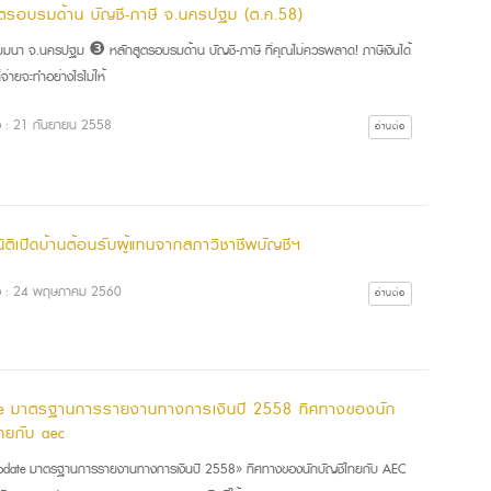
ูตรอบรมด้าน บัญชี-ภาษี จ.นครปฐม (ต.ค.58)
มนา จ.นครปฐม ❸ หลักสูตรอบรมด้าน บัญชี-ภาษี ที่คุณไม่ควรพลาด! ภาษีเงินได้
่จ่ายจะทำอย่างไรไม่ให้
ื่อ : 21 กันยายน 2558
อ่านต่อ
ิติเปิดบ้านต้อนรับผู้แทนจากสภาวิชาชีพบัญชีฯ
ื่อ : 24 พฤษภาคม 2560
อ่านต่อ
e มาตรฐานการรายงานทางการเงินปี 2558 ทิศทางของนัก
ไทยกับ aec
ate มาตรฐานการรายงานทางการเงินปี 2558» ทิศทางของนักบัญชีไทยกับ AEC