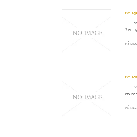
หลักส
หลั
3 ชม. ผ
สร้างเม
หลักส
หลั
เสริมกา
สร้างเม