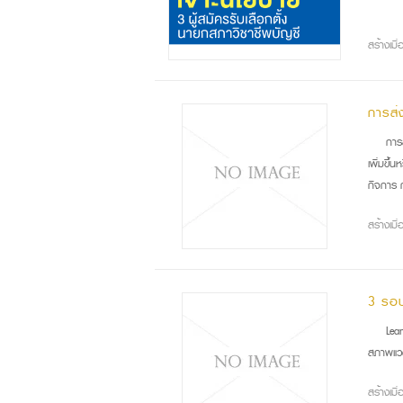
สร้างเม
การส่
การ
เพิ่มขึ้
กิจการ ก
สร้างเม
3 รอบ
Lea
สภาพแวด
สร้างเม