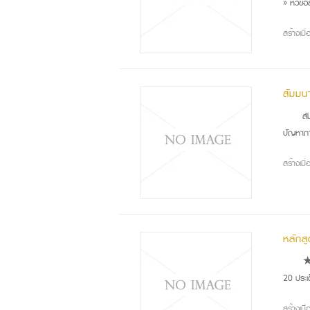
» หัวข้
สร้างเม
สัมมน
สัม
ปัญหาภา
สร้างเม
หลักส
★★
20 ประเด
สร้างเม